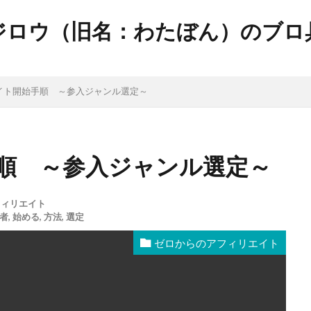
ジロウ（旧名：わたぼん）のブロ
イト開始手順 ～参入ジャンル選定～
順 ～参入ジャンル選定～
フィリエイト
者
,
始める
,
方法
,
選定
ゼロからのアフィリエイト