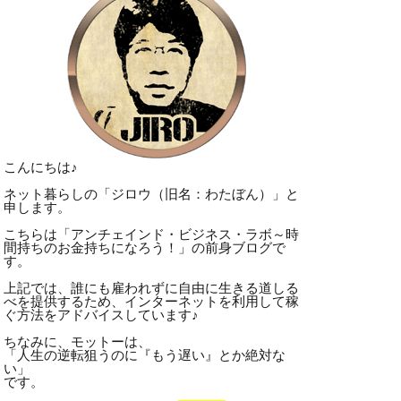
こんにちは♪
ネット暮らしの「ジロウ（旧名：わたぼん）」と
申します。
こちらは「アンチェインド・ビジネス・ラボ～時
間持ちのお金持ちになろう！」の前身ブログで
す。
上記では、誰にも雇われずに自由に生きる道しる
べを提供するため、インターネットを利用して稼
ぐ方法をアドバイスしています♪
ちなみに、モットーは、
「人生の逆転狙うのに『もう遅い』とか絶対な
い」
です。