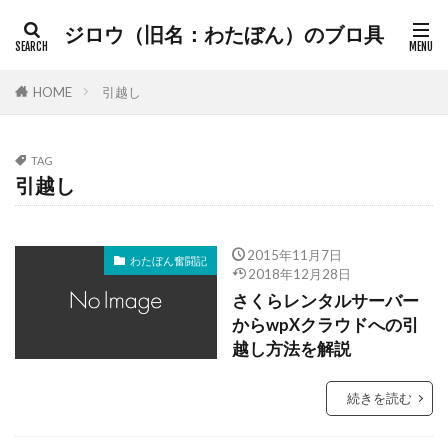
ジロウ（旧名：わたぼん）のブロ具
HOME
引越し
TAG
引越し
2015年11月7日
わたぼん奮闘記
2018年12月28日
さくらレンタルサーバー
からwpXクラウドへの引
越し方法を解説
続きを読む