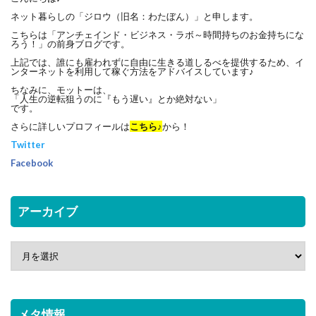
ネット暮らしの「ジロウ（旧名：わたぼん）」と申します。
こちらは「アンチェインド・ビジネス・ラボ～時間持ちのお金持ちにな
ろう！」の前身ブログです。
上記では、誰にも雇われずに自由に生きる道しるべを提供するため、イ
ンターネットを利用して稼ぐ方法をアドバイスしています♪
ちなみに、モットーは、
「人生の逆転狙うのに『もう遅い』とか絶対ない」
です。
さらに詳しいプロフィールは
こちら♪
から！
Twitter
Facebook
アーカイブ
メタ情報