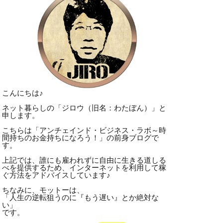
こんにちは♪
ネット暮らしの「ジロウ（旧名：わたぼん）」と
申します。
こちらは「アンチェインド・ビジネス・ラボ～時
間持ちのお金持ちになろう！」の前身ブログで
す。
上記では、誰にも雇われずに自由に生きる道しる
べを提供するため、インターネットを利用して稼
ぐ方法をアドバイスしています♪
ちなみに、モットーは、
「人生の逆転狙うのに『もう遅い』とか絶対な
い」
です。