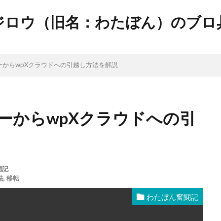
ジロウ（旧名：わたぼん）のブロ
ーからwpXクラウドへの引越し方法を解説
ーからwpXクラウドへの引
闘記
法
,
移転
わたぼん奮闘記