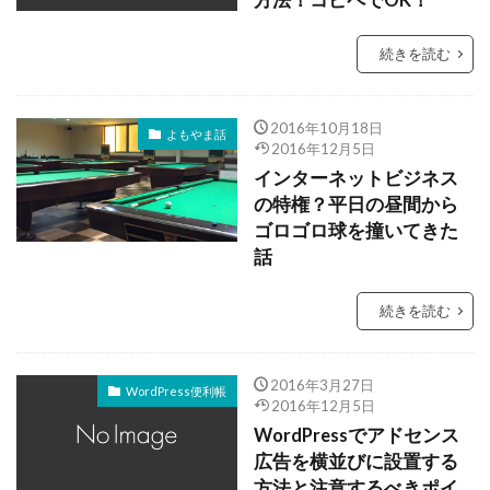
方法！コピペでOK！
続きを読む
2016年10月18日
よもやま話
2016年12月5日
インターネットビジネス
の特権？平日の昼間から
ゴロゴロ球を撞いてきた
話
続きを読む
2016年3月27日
WordPress便利帳
2016年12月5日
WordPressでアドセンス
広告を横並びに設置する
方法と注意するべきポイ